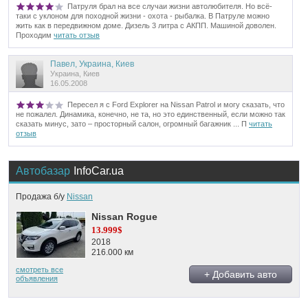
Патруля брал на все случаи жизни автолюбителя. Но всё-
таки с уклоном для походной жизни - охота - рыбалка. В Патруле можно
жить как в передвижном доме. Дизель 3 литра с АКПП. Машиной доволен.
Проходим
читать отзыв
Павел, Украина, Киев
Украина, Киев
16.05.2008
Пересел я с Ford Explorer на Nissan Patrol и могу сказать, что
не пожалел. Динамика, конечно, не та, но это единственный, если можно так
сказать минус, зато – просторный салон, огромный багажник ... П
читать
отзыв
Автобазар
InfoCar.ua
Продажа б/у
Nissan
Nissan Rogue
13.999$
2018
216.000 км
смотреть все
+ Добавить авто
объявления