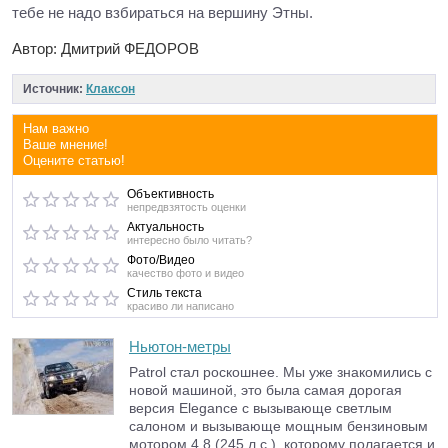
тебе не надо взбираться на вершину Этны.
Автор: Дмитрий ФЕДОРОВ
Источник:
Клаксон
Нам важно
Ваше мнение!
Оцените статью!
Объективность
непредвзятость оценки
Актуальность
интересно было читать?
Фото/Видео
качество фото и видео
Стиль текста
красиво ли написано
Ньютон-метры
Patrol стал роскошнее. Мы уже знакомились с
новой машиной, это была самая дорогая
версия Elegance с вызывающе светлым
салоном и вызывающе мощным бензиновым
мотором 4.8 (245 л.с.), которому полагается и