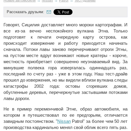
→
→
→
Новые автомобили
Nissan
Patrol
Тест-драйвы
Рассказать друзьям:
Говорят, Сицилия доставляет много мороки картографам. И
все из-за вечно неспокойного вулкана Этна. Только
подготовят к печати очередную карту острова, как
происходит извержение и работу приходится начинать
сначала. Потоки лавы заново перечерчивают отроги Этны,
на пустом месте вдруг возникают новые кратеры - короче,
местность приобретает совершенно неузнаваемый вид. За
минувшие полвека гора извергалась одиннадцать раз,
последний по счету раз - уже в этом году. Наш тест-драйв
прошел до извержения, но мы видели вблизи вулкана следы
катастрофы 2002 года: остовы сгоревших домов,
обугленные деревья, перечеркнутые застывшими потоками
лавы дороги.
Не в пример переменчивой Этне, образ автомобиля, на
котором я путешествовал по ее предгорьям, отличается
завидным постоянством. "
Nissan
Patrol" за более чем 50 лет
производства кардинально менял свой облик всего пять раз.