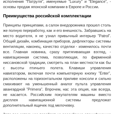
исполнения "Патруля", именуемые "Luxury" и "Elegance", -
основы продаж японской компании в Европе и России.
Преимущества российской комплектации
Принципы принципами, а салон внедорожника прошел столь
же полную переработку, как и его внешность. Забравшись на
место водителя, я не узнал привычный интерьер "Patrol".
Общий дизайн, комбинация приборов, дефлекторы системы
вентиляции, наконец, качество отделки - изменилось почти
все. Главная новинка, сразу притягивающая взгляд, -
навигационная система, позволяющая, по фирменной
ниссановской традиции, смотреть на план местности как бы
с высоты птичьего полета. Клавиши управления
навигатором, включая почти компьютерную кнопку "Еnter",
расположены на горизонтальном приливе консоли и сильно
смахивают на уменьшенный аналог пульта управления
авангардной "Primera". Впрочем, нас эта опция, как всегда,
не касается. Российским покупателям машины вместо
дисплея навигационной системы предложат
дополнительный ящичек под мелочевку.