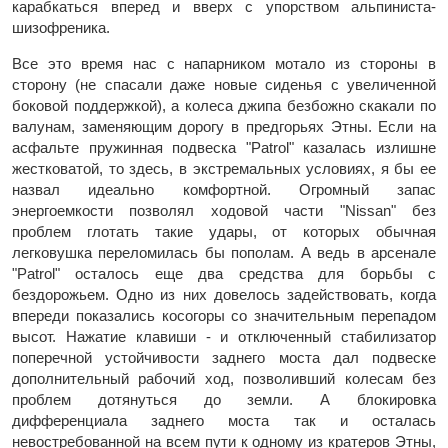
карабкаться вперед и вверх с упорством альпиниста-
шизофреника.
Все это время нас с напарником мотало из стороны в
сторону (не спасали даже новые сиденья с увеличенной
боковой поддержкой), а колеса джипа безбожно скакали по
валунам, заменяющим дорогу в предгорьях Этны. Если на
асфальте пружинная подвеска "Patrol" казалась излишне
жестковатой, то здесь, в экстремальных условиях, я бы ее
назвал идеально комфортной. Огромный запас
энергоемкости позволял ходовой части "Nissan" без
проблем глотать такие удары, от которых обычная
легковушка переломилась бы пополам. А ведь в арсенале
"Patrol" осталось еще два средства для борьбы с
бездорожьем. Одно из них довелось задействовать, когда
впереди показались косогоры со значительным перепадом
высот. Нажатие клавиши - и отключенный стабилизатор
поперечной устойчивости заднего моста дал подвеске
дополнительный рабочий ход, позволивший колесам без
проблем дотянуться до земли. А блокировка
дифференциала заднего моста так и осталась
невостребованной на всем пути к одному из кратеров Этны,