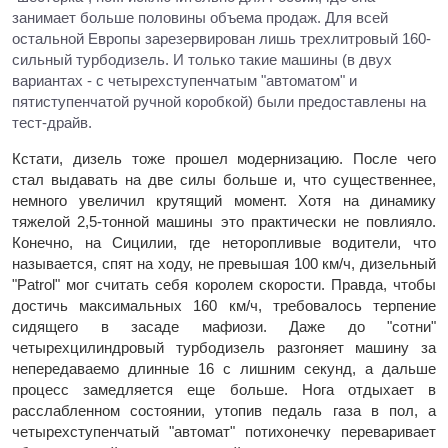
занимает больше половины объема продаж. Для всей
остальной Европы зарезервирован лишь трехлитровый 160-
сильный турбодизель. И только такие машины (в двух
вариантах - с четырехступенчатым "автоматом" и
пятиступенчатой ручной коробкой) были предоставлены на
тест-драйв.
Кстати, дизель тоже прошел модернизацию. После чего
стал выдавать на две силы больше и, что существеннее,
немного увеличил крутящий момент. Хотя на динамику
тяжелой 2,5-тонной машины это практически не повлияло.
Конечно, на Сицилии, где неторопливые водители, что
называется, спят на ходу, не превышая 100 км/ч, дизельный
"Patrol" мог считать себя королем скорости. Правда, чтобы
достичь максимальных 160 км/ч, требовалось терпение
сидящего в засаде мафиози. Даже до "сотни"
четырехцилиндровый турбодизель разгоняет машину за
непередаваемо длинные 16 с лишним секунд, а дальше
процесс замедляется еще больше. Нога отдыхает в
раcслабленном состоянии, утопив педаль газа в пол, а
четырехступенчатый "автомат" потихонечку переваривает