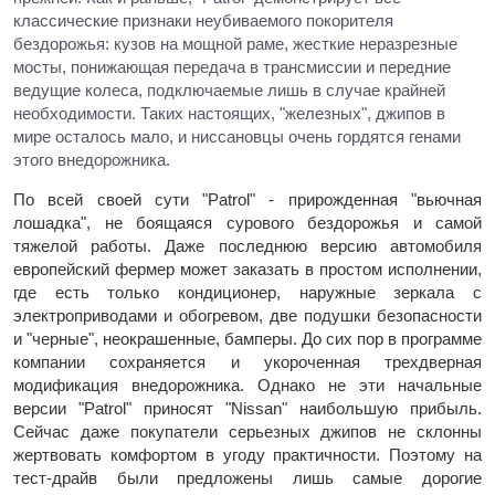
классические признаки неубиваемого покорителя
бездорожья: кузов на мощной раме, жесткие неразрезные
мосты, понижающая передача в трансмиссии и передние
ведущие колеса, подключаемые лишь в случае крайней
необходимости. Таких настоящих, "железных", джипов в
мире осталось мало, и ниссановцы очень гордятся генами
этого внедорожника.
По всей своей сути "Patrol" - прирожденная "вьючная
лошадка", не боящаяся сурового бездорожья и самой
тяжелой работы. Даже последнюю версию автомобиля
европейский фермер может заказать в простом исполнении,
где есть только кондиционер, наружные зеркала с
электроприводами и обогревом, две подушки безопасности
и "черные", неокрашенные, бамперы. До сих пор в программе
компании сохраняется и укороченная трехдверная
модификация внедорожника. Однако не эти начальные
версии "Patrol" приносят "Nissan" наибольшую прибыль.
Сейчас даже покупатели серьезных джипов не склонны
жертвовать комфортом в угоду практичности. Поэтому на
тест-драйв были предложены лишь самые дорогие