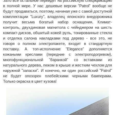
Зато все остальное перейдет на российскую спецификацию
в полной мере. У нас дешевые версии "Patrol" вообще не
будут продаваться, поэтому, начиная уже с самой доступной
комплектации "Luxury", владелец японского внедорожника
получит весьма богатый набор оснащения. Климат-
контроль, двухдиновая магнитола с чейнджером на шесть
компакт-дисков, обшитый кожей руль, тонированные стекла
и отделка салона накладками под дерево - все это, не
говоря о полном электропакете, входит в стандартную
поставку. А топ-исполнение "Elegance" дополняется
кожаными креслами (передние с электроподогревом),
многофункциональной "баранкой" со вставками из
натурального дерева, люком в крыше и жестким чехлом для
наружной "запаски". И конечно, ни один российский "Patrol"
не будет опозорен плебейскими черными бамперами.
Только окраска в цвет кузова!