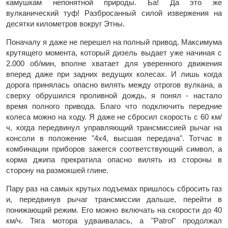
камушкам непонятной природы. Ба! Да это же
вулканический туф! Разбросанный силой извержения на
десятки километров вокруг Этны.
Поначалу я даже не перешел на полный привод. Максимума
крутящего момента, который дизель выдает уже начиная с
2.000 об/мин, вполне хватает для уверенного движения
вперед даже при задних ведущих колесах. И лишь когда
дорога принялась опасно вилять между отрогов вулкана, а
сверху обрушился проливной дождь, я понял - настало
время полного привода. Благо что подключить передние
колеса можно на ходу. Я даже не сбросил скорость с 60 км/
ч, когда передвинул управляющий трансмиссией рычаг на
консоли в положение "4х4, высшая передача". Тотчас в
комбинации приборов зажегся соответствующий символ, а
корма джипа прекратила опасно вилять из стороны в
сторону на размокшей глине.
Пару раз на самых крутых подъемах пришлось сбросить газ
и, передвинув рычаг трансмиссии дальше, перейти в
понижающий режим. Его можно включать на скорости до 40
км/ч. Тяга мотора удваивалась, а "Patrol" продолжал